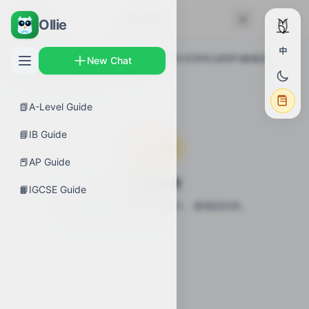
← 返回
记忆卡片
Ollie
中
AP 指南
›
微积分 AB
›
AP Calculus AB 积分应用考点精讲与解题技巧 |
New Chat
AP Calculus AB
›
记忆卡片
📗
A-Level Guide
📘
IB Guide
即将上线
📕
AP Guide
记忆卡片
📙
IGCSE Guide
本章节的记忆卡片正在生成中。请稍后回来。